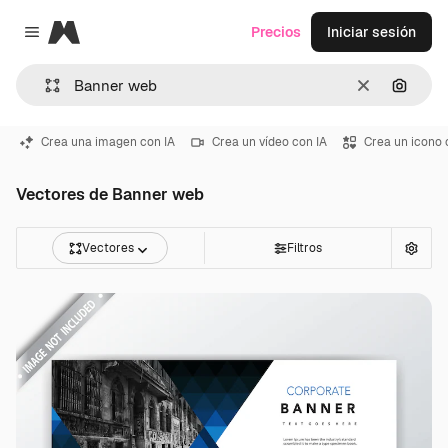
Magnific
Precios
Iniciar sesión
Close menu
Borrar
Buscar
Crea una imagen con IA
Crea un vídeo con IA
Crea un icono 
Vectores de Banner web
Vectores
Filtros