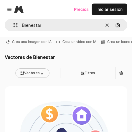
Magnific
Precios
Iniciar sesión
Close menu
Borrar
Buscar
Crea una imagen con IA
Crea un vídeo con IA
Crea un icono 
Vectores de Bienestar
Vectores
Filtros