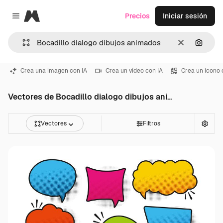
Magnific
Precios
Iniciar sesión
Close menu
Borrar
Buscar
Crea una imagen con IA
Crea un vídeo con IA
Crea un icono 
Vectores de Bocadillo dialogo dibujos animados
Vectores
Filtros