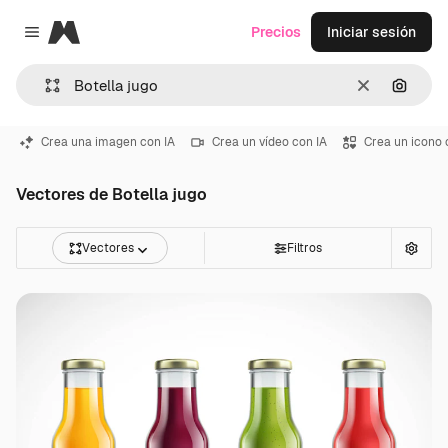
Magnific
Precios
Iniciar sesión
Close menu
Borrar
Buscar
Crea una imagen con IA
Crea un vídeo con IA
Crea un icono 
Vectores de Botella jugo
Vectores
Filtros