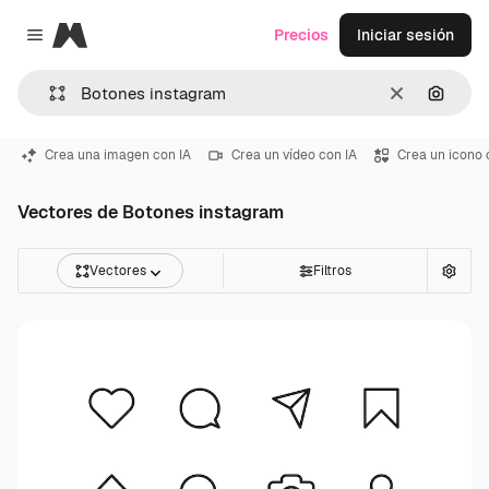
Magnific
Precios
Iniciar sesión
Close menu
Borrar
Buscar
Crea una imagen con IA
Crea un vídeo con IA
Crea un icono 
Vectores de Botones instagram
Vectores
Filtros