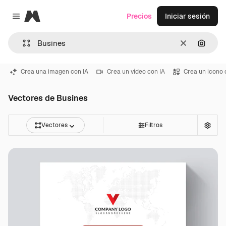
Magnific
Precios
Iniciar sesión
Close menu
Borrar
Buscar
Crea una imagen con IA
Crea un vídeo con IA
Crea un icono 
Vectores de Busines
Vectores
Filtros