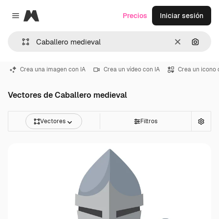
Magnific
Precios
Iniciar sesión
Close menu
Borrar
Buscar
Crea una imagen con IA
Crea un vídeo con IA
Crea un icono 
Vectores de Caballero medieval
Vectores
Filtros