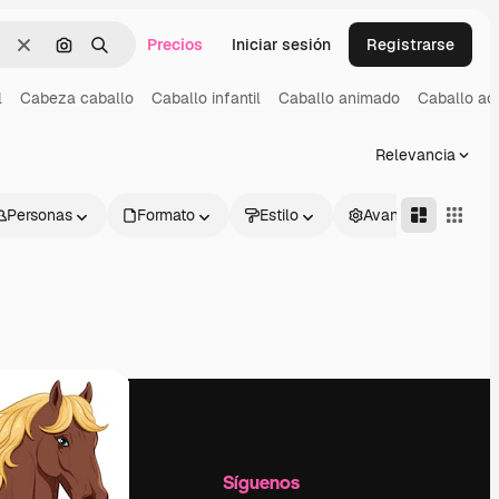
Precios
Iniciar sesión
Registrarse
Borrar
Buscar por imagen
Buscar
l
Cabeza caballo
Caballo infantil
Caballo animado
Caballo ac
Relevancia
Personas
Formato
Estilo
Avanzado
l
Empresa
Síguenos