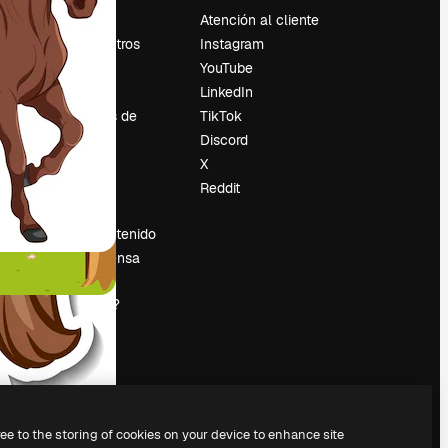
Precios
Atención al cliente
Sobre nosotros
Instagram
Reviews
YouTube
Empleo
LinkedIn
Tendencias de
TikTok
búsqueda
Discord
Blog
X
es
Eventos
Reddit
Slidesgo
Vender contenido
Sala de prensa
¿Buscas
magnific.ai?
ree to the storing of cookies on your device to enhance site