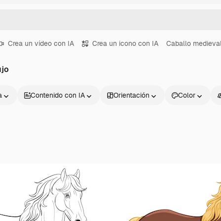
Crea un vídeo con IA
Crea un icono con IA
Caballo medieva
ujo
a
Contenido con IA
Orientación
Color
Productos
Información úti