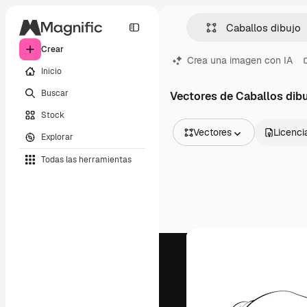
Crear
Crea una imagen con IA
Inicio
Buscar
Vectores de Caballos dib
Stock
Vectores
Licenci
Explorar
Todas las imágenes
Todas las herramientas
Vectores
Ilustraciones
Fotos
PSD
Plantillas
Mockups
Vídeos
Clips de vídeo
Motion graphics
Plantillas de vídeos
Iconos
Modelos 3D
Fuentes