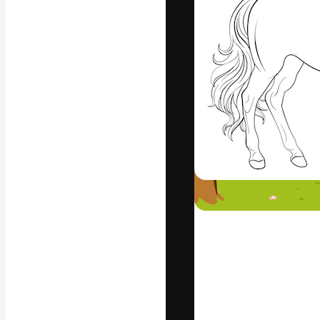
La plataforma cr
trabajo. Más de
entre creativos
estudios.
Español
Copyright © 2010