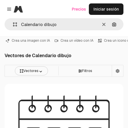
Magnific
Precios
Iniciar sesión
Close menu
Borrar
Buscar
Crea una imagen con IA
Crea un vídeo con IA
Crea un icono 
Vectores de Calendario dibujo
Vectores
Filtros