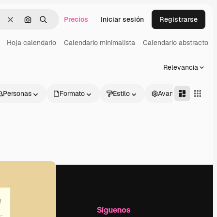
Precios
Iniciar sesión
Registrarse
Borrar
Buscar por imagen
Buscar
Hoja calendario
Calendario minimalista
Calendario abstracto
Relevancia
Personas
Formato
Estilo
Avanzado
l
Empresa
Síguenos