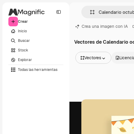
Crear
Crea una imagen con IA
Inicio
Buscar
Vectores de Calendario o
Stock
Vectores
Licenci
Explorar
Todas las imágenes
Todas las herramientas
Vectores
Ilustraciones
Fotos
PSD
Plantillas
Mockups
Vídeos
Clips de vídeo
Motion graphics
Plantillas de vídeos
Iconos
Modelos 3D
Fuentes