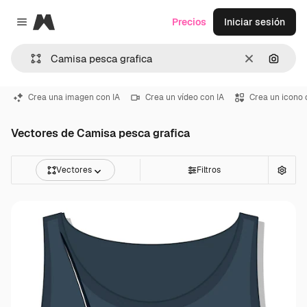
Magnific
Precios
Iniciar sesión
Close menu
Borrar
Buscar
Crea una imagen con IA
Crea un vídeo con IA
Crea un icono 
Vectores de Camisa pesca grafica
Vectores
Filtros