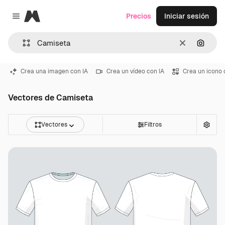
Magnific
Precios
Iniciar sesión
Close menu
Borrar
Buscar
Crea una imagen con IA
Crea un vídeo con IA
Crea un icono 
Vectores de Camiseta
Vectores
Filtros