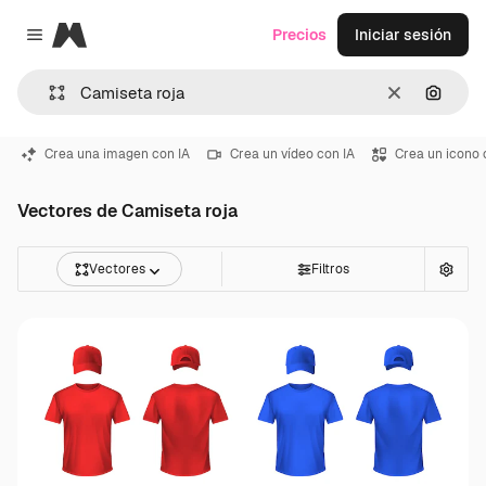
Magnific
Precios
Iniciar sesión
Close menu
Borrar
Buscar
Crea una imagen con IA
Crea un vídeo con IA
Crea un icono 
Vectores de Camiseta roja
Vectores
Filtros