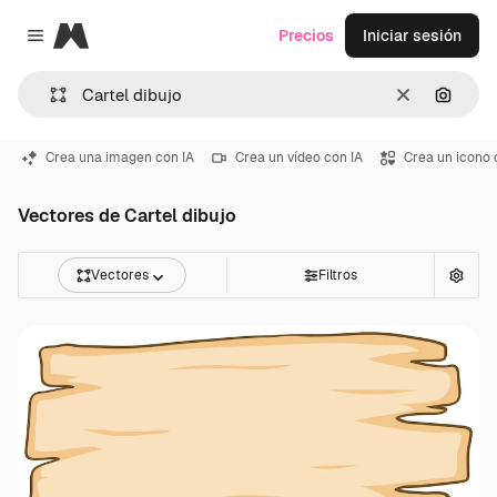
Magnific
Precios
Iniciar sesión
Close menu
Borrar
Buscar
Crea una imagen con IA
Crea un vídeo con IA
Crea un icono 
Vectores de Cartel dibujo
Vectores
Filtros