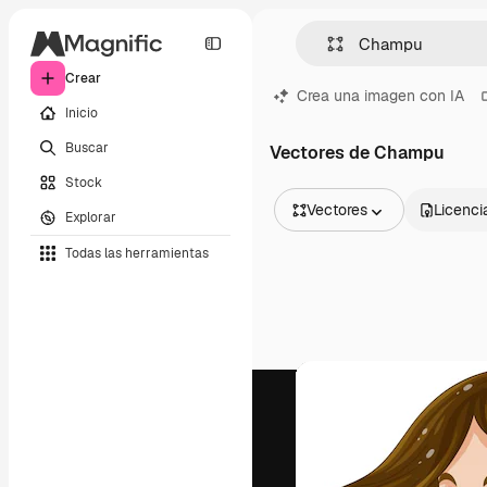
Crear
Crea una imagen con IA
Inicio
Buscar
Vectores de Champu
Stock
Vectores
Licenci
Explorar
Todas las imágenes
Todas las herramientas
Vectores
Ilustraciones
Fotos
PSD
Plantillas
Mockups
Vídeos
Clips de vídeo
Motion graphics
Plantillas de vídeos
Iconos
Modelos 3D
Fuentes