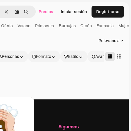
Precios
Iniciar sesión
Registrarse
Borrar
Buscar por imagen
Buscar
Oferta
Verano
Primavera
Burbujas
Otoño
Farmacia
Mujer
Relevancia
Personas
Formato
Estilo
Avanzado
l
Empresa
Síguenos