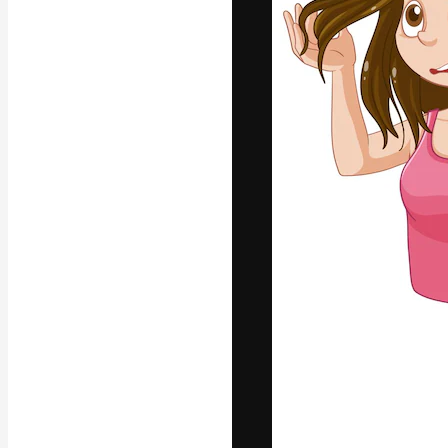
La plataforma cr
trabajo. Más de
entre creativos
estudios.
Español
Copyright © 2010