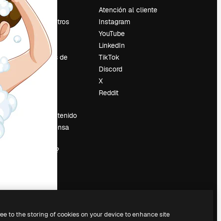
Precios
Atención al cliente
Sobre nosotros
Instagram
Reviews
YouTube
Empleo
LinkedIn
Tendencias de
TikTok
búsqueda
Discord
Blog
X
es
Eventos
Reddit
Slidesgo
Vender contenido
Sala de prensa
¿Buscas
magnific.ai?
ree to the storing of cookies on your device to enhance site