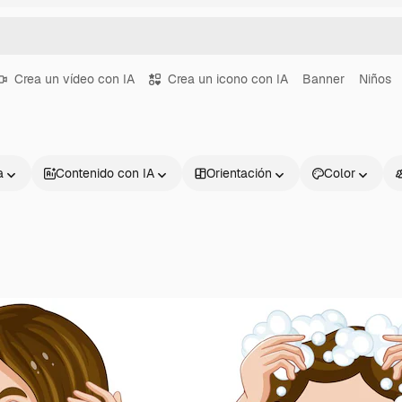
Crea un vídeo con IA
Crea un icono con IA
Banner
Niños
a
Contenido con IA
Orientación
Color
Productos
Información úti