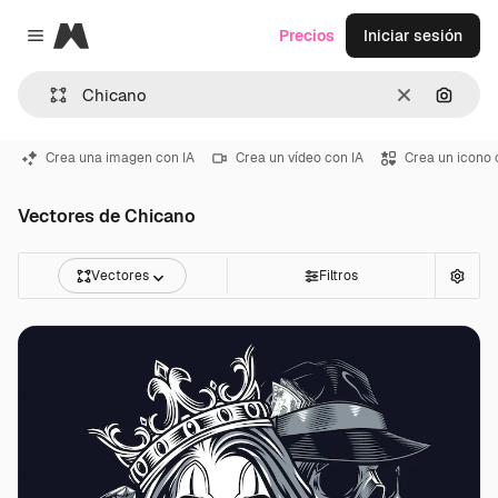
Magnific
Precios
Iniciar sesión
Close menu
Borrar
Buscar
Crea una imagen con IA
Crea un vídeo con IA
Crea un icono 
Vectores de Chicano
Vectores
Filtros