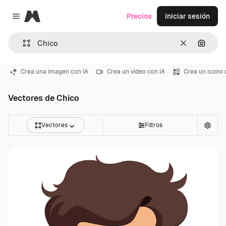
Magnific
Precios
Iniciar sesión
Close menu
Borrar
Buscar
Crea una imagen con IA
Crea un vídeo con IA
Crea un icono 
Vectores de Chico
Vectores
Filtros