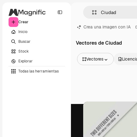
Crear
Crea una imagen con IA
Inicio
Buscar
Vectores de Ciudad
Stock
Vectores
Licenci
Explorar
Todas las imágenes
Todas las herramientas
Vectores
Ilustraciones
Fotos
PSD
Plantillas
Mockups
Vídeos
Clips de vídeo
Motion graphics
Plantillas de vídeos
Iconos
Modelos 3D
Fuentes