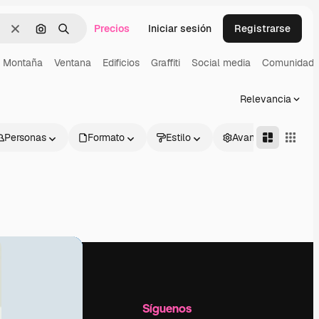
Precios
Iniciar sesión
Registrarse
Borrar
Buscar por imagen
Buscar
Montaña
Ventana
Edificios
Graffiti
Social media
Comunidad
Relevancia
Personas
Formato
Estilo
Avanzado
l
Empresa
Síguenos