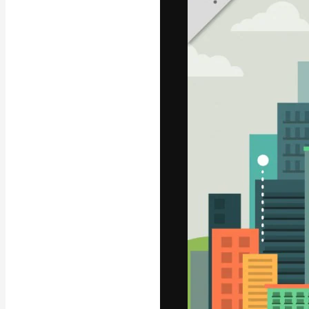
La plataforma cr
trabajo. Más de
entre creativos
estudios.
Español
Copyright © 2010