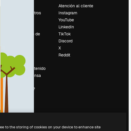
Precios
Atención al cliente
Sobre nosotros
Instagram
Reviews
YouTube
Empleo
LinkedIn
Tendencias de
TikTok
búsqueda
Discord
Blog
X
es
Eventos
Reddit
Slidesgo
Vender contenido
Sala de prensa
¿Buscas
magnific.ai?
ree to the storing of cookies on your device to enhance site