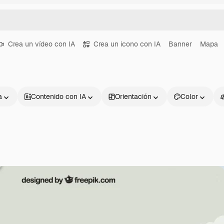
Crea un vídeo con IA
Crea un icono con IA
Banner
Mapa
a
Contenido con IA
Orientación
Color
Productos
Información úti