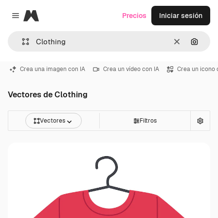
Magnific
Precios
Iniciar sesión
Close menu
Borrar
Buscar
Crea una imagen con IA
Crea un vídeo con IA
Crea un icono 
Vectores de Clothing
Vectores
Filtros