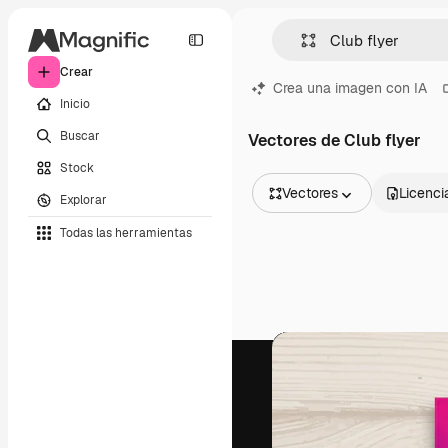
Crear
Crea una imagen con IA
Inicio
Buscar
Vectores de Club flyer
Stock
Vectores
Licenci
Explorar
Todas las imágenes
Todas las herramientas
Vectores
Ilustraciones
Fotos
PSD
Plantillas
Mockups
Vídeos
Clips de vídeo
Motion graphics
Plantillas de vídeos
Iconos
Modelos 3D
Fuentes