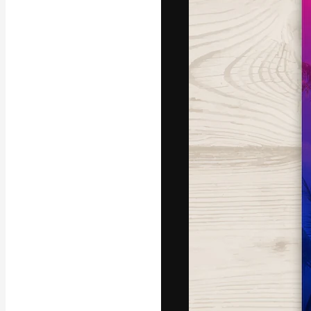
La plataforma cr
trabajo. Más de
entre creativos
estudios.
Español
Copyright © 2010