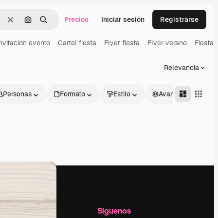
Precios
Iniciar sesión
Registrarse
Borrar
Buscar por imagen
Buscar
nvitacion evento
Cartel fiesta
Flyer fiesta
Flyer verano
Fiesta 
Relevancia
Personas
Formato
Estilo
Avanzado
l
Empresa
Síguenos