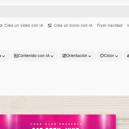
Crea un vídeo con IA
Crea un icono con IA
Flyer navidad
I
a
Contenido con IA
Orientación
Color
Productos
Información úti