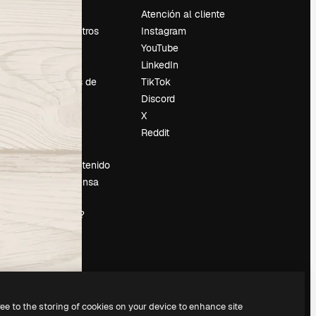
Precios
Atención al cliente
Sobre nosotros
Instagram
Reviews
YouTube
Empleo
LinkedIn
Tendencias de
TikTok
búsqueda
Discord
Blog
X
es
Eventos
Reddit
Slidesgo
Vender contenido
Sala de prensa
¿Buscas
magnific.ai?
ree to the storing of cookies on your device to enhance site