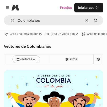
Magnific
Precios
Iniciar sesión
Close menu
Borrar
Buscar
Crea una imagen con IA
Crea un vídeo con IA
Crea un icono 
Vectores de Colombianos
Vectores
Filtros