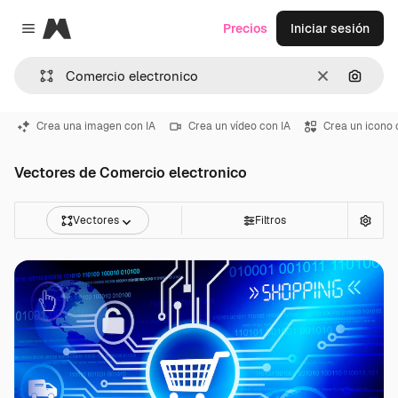
Magnific
Precios
Iniciar sesión
Close menu
Borrar
Buscar
Crea una imagen con IA
Crea un vídeo con IA
Crea un icono 
Vectores de Comercio electronico
Vectores
Filtros