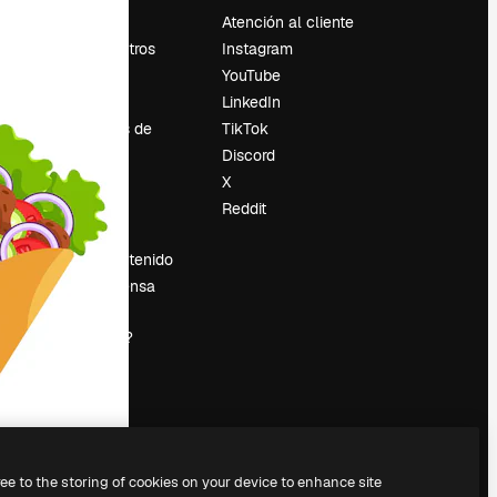
Precios
Atención al cliente
Sobre nosotros
Instagram
Reviews
YouTube
Empleo
LinkedIn
Tendencias de
TikTok
búsqueda
Discord
Blog
X
es
Eventos
Reddit
Slidesgo
Vender contenido
Sala de prensa
¿Buscas
magnific.ai?
ree to the storing of cookies on your device to enhance site