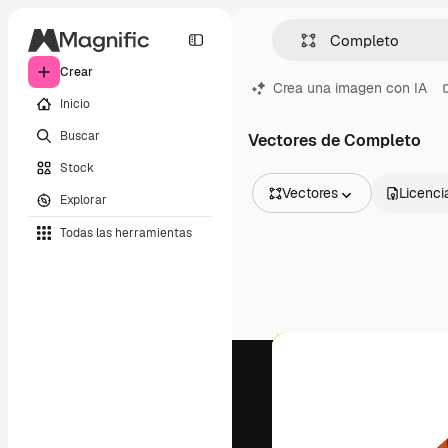
Crear
Crea una imagen con IA
Inicio
Buscar
Vectores de Completo
Stock
Vectores
Licenci
Explorar
Todas las imágenes
Todas las herramientas
Vectores
Ilustraciones
Fotos
PSD
Plantillas
Mockups
Vídeos
Clips de vídeo
Motion graphics
Plantillas de vídeos
Iconos
Modelos 3D
Fuentes