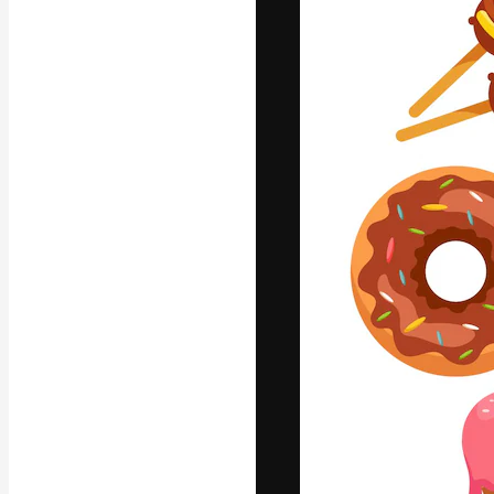
La plataforma cr
trabajo. Más de
entre creativos
estudios.
Español
Copyright © 2010