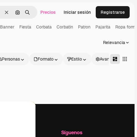
Precios
Iniciar sesión
Registrarse
Borrar
Buscar por imagen
Buscar
Banner
Fiesta
Corbata
Corbatin
Patron
Pajarita
Ropa forma
Relevancia
Personas
Formato
Estilo
Avanzado
l
Empresa
Síguenos