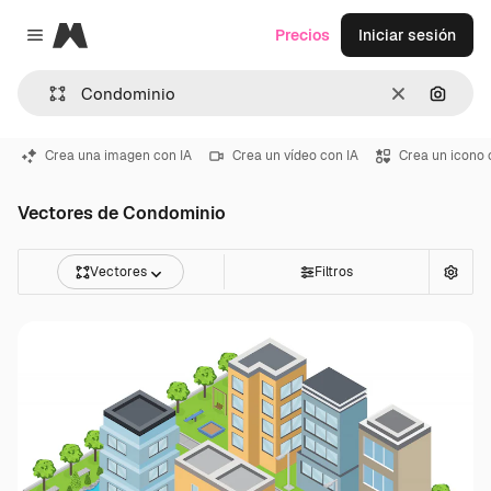
Magnific
Precios
Iniciar sesión
Close menu
Borrar
Buscar
Crea una imagen con IA
Crea un vídeo con IA
Crea un icono 
Vectores de Condominio
Vectores
Filtros