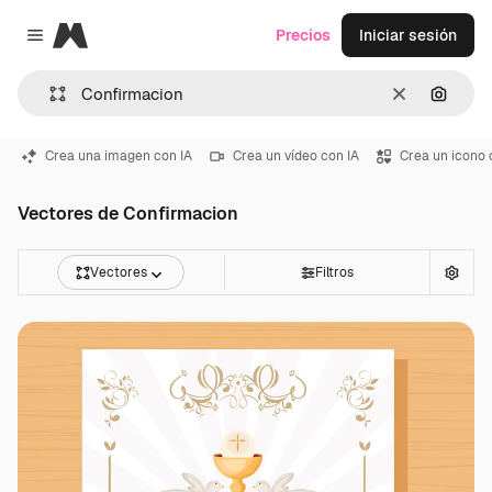
Magnific
Precios
Iniciar sesión
Close menu
Borrar
Buscar
Crea una imagen con IA
Crea un vídeo con IA
Crea un icono 
Vectores de Confirmacion
Vectores
Filtros