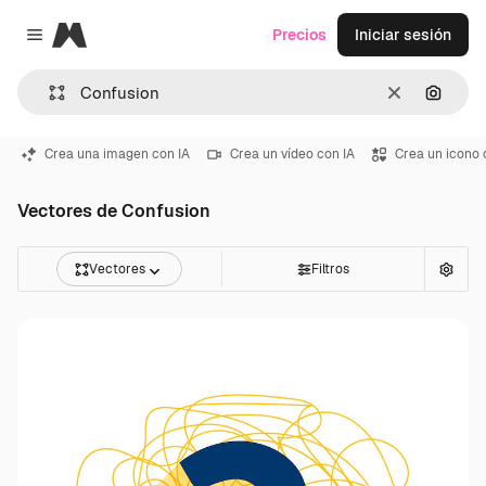
Magnific
Precios
Iniciar sesión
Close menu
Borrar
Buscar
Crea una imagen con IA
Crea un vídeo con IA
Crea un icono 
Vectores de Confusion
Vectores
Filtros