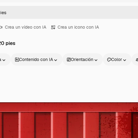
Crea un vídeo con IA
Crea un icono con IA
0 pies
a
Contenido con IA
Orientación
Color
Productos
Información úti