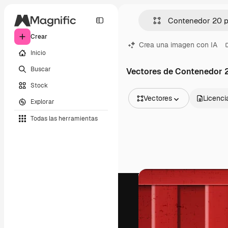
Crear
Crea una imagen con IA
Inicio
Buscar
Vectores de Contenedor 2
Stock
Vectores
Licenci
Explorar
Todas las imágenes
Todas las herramientas
Vectores
Ilustraciones
Fotos
PSD
Plantillas
Mockups
Vídeos
Clips de vídeo
Motion graphics
Plantillas de vídeos
Iconos
Modelos 3D
Fuentes