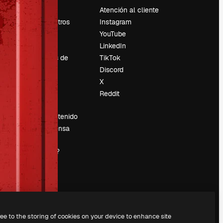
Precios
Atención al cliente
Sobre nosotros
Instagram
Reviews
YouTube
Empleo
LinkedIn
Tendencias de
TikTok
búsqueda
Discord
Blog
X
es
Eventos
Reddit
Slidesgo
Vender contenido
Sala de prensa
¿Buscas
magnific.ai?
ree to the storing of cookies on your device to enhance site