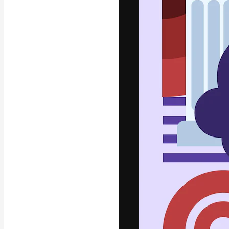
La plataforma cr
trabajo. Más de
entre creativos
estudios.
Español
Copyright © 2010