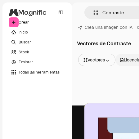
Crear
Crea una imagen con IA
Inicio
Buscar
Vectores de Contraste
Stock
Vectores
Licenci
Explorar
Todas las imágenes
Todas las herramientas
Vectores
Ilustraciones
Fotos
PSD
Plantillas
Mockups
Vídeos
Clips de vídeo
Motion graphics
Plantillas de vídeos
Iconos
Modelos 3D
Fuentes