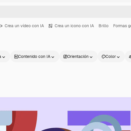
Crea un vídeo con IA
Crea un icono con IA
Brillo
Formas g
a
Contenido con IA
Orientación
Color
Productos
Información úti