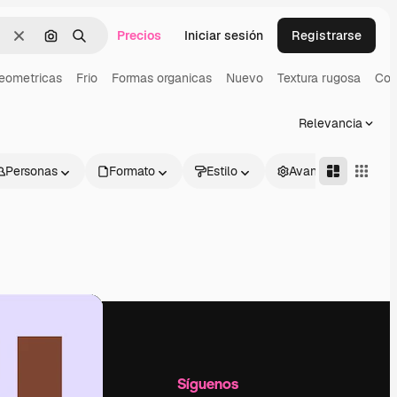
Precios
Iniciar sesión
Registrarse
Borrar
Buscar por imagen
Buscar
eometricas
Frio
Formas organicas
Nuevo
Textura rugosa
Col
Relevancia
Personas
Formato
Estilo
Avanzado
l
Empresa
Síguenos