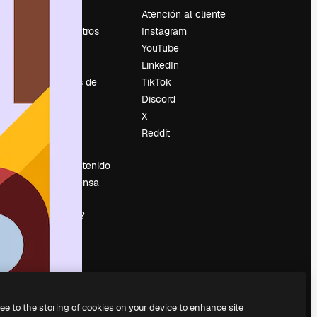
Precios
Atención al cliente
Sobre nosotros
Instagram
Reviews
YouTube
Empleo
LinkedIn
Tendencias de
TikTok
búsqueda
Discord
Blog
X
es
Eventos
Reddit
Slidesgo
Vender contenido
Sala de prensa
¿Buscas
magnific.ai?
ree to the storing of cookies on your device to enhance site