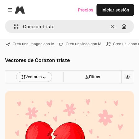
Magnific
Precios
Iniciar sesión
Close menu
Borrar
Buscar
Crea una imagen con IA
Crea un vídeo con IA
Crea un icono 
Vectores de Corazon triste
Vectores
Filtros