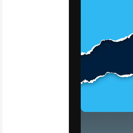
La plataforma cr
trabajo. Más de
entre creativos
estudios.
Español
Copyright © 2010