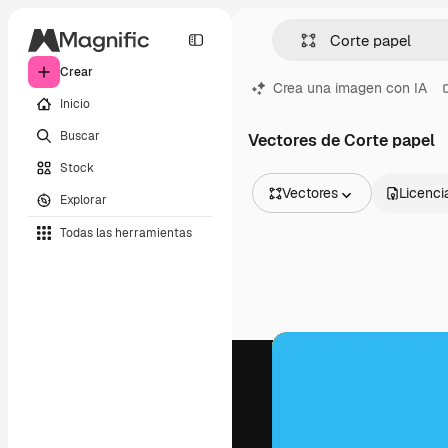
Crear
Crea una imagen con IA
Inicio
Buscar
Vectores de Corte papel
Stock
Vectores
Licenci
Explorar
Todas las imágenes
Todas las herramientas
Vectores
Ilustraciones
Fotos
PSD
Plantillas
Mockups
Vídeos
Clips de vídeo
Motion graphics
Plantillas de vídeos
Iconos
Modelos 3D
Fuentes