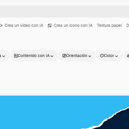
Crea un vídeo con IA
Crea un icono con IA
Textura papel
D
a
Contenido con IA
Orientación
Color
Productos
Información úti