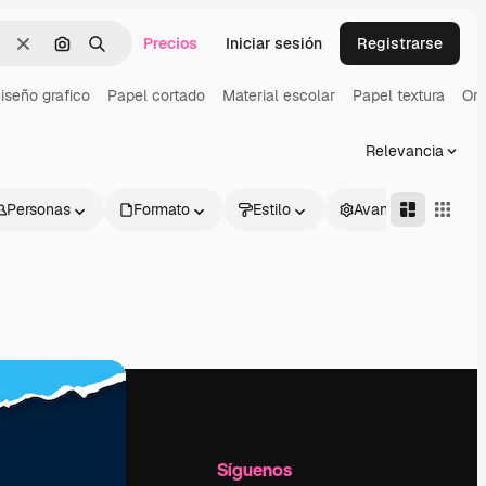
Precios
Iniciar sesión
Registrarse
Borrar
Buscar por imagen
Buscar
iseño grafico
Papel cortado
Material escolar
Papel textura
Ori
Relevancia
Personas
Formato
Estilo
Avanzado
l
Empresa
Síguenos