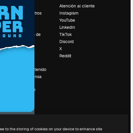
Precios
Atención al cliente
Sobre nosotros
Instagram
Reviews
YouTube
Empleo
LinkedIn
Tendencias de
TikTok
búsqueda
Discord
Blog
X
es
Eventos
Reddit
Slidesgo
Vender contenido
Sala de prensa
¿Buscas
magnific.ai?
ree to the storing of cookies on your device to enhance site