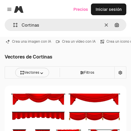
Magnific
Precios
Iniciar sesión
Close menu
Borrar
Buscar
Crea una imagen con IA
Crea un vídeo con IA
Crea un icono 
Vectores de Cortinas
Vectores
Filtros