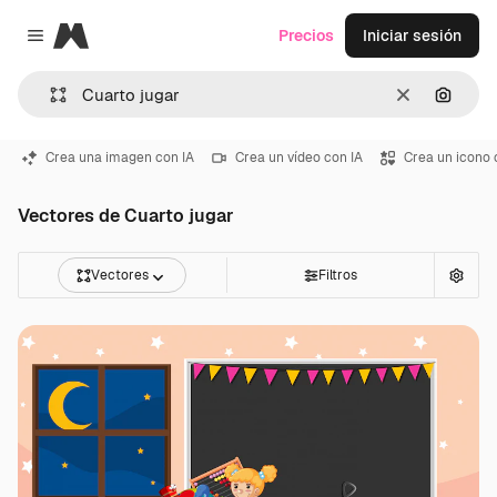
Magnific
Precios
Iniciar sesión
Close menu
Borrar
Buscar
Crea una imagen con IA
Crea un vídeo con IA
Crea un icono 
Vectores de Cuarto jugar
Vectores
Filtros