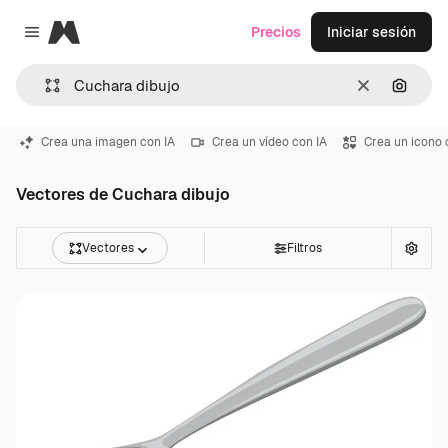
Magnific
Precios
Iniciar sesión
Close menu
Borrar
Buscar
Crea una imagen con IA
Crea un vídeo con IA
Crea un icono 
Vectores de Cuchara dibujo
Vectores
Filtros