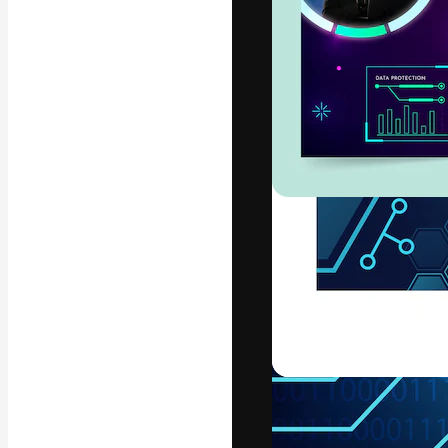
La plataforma cr
trabajo. Más de
entre creativos
estudios.
Español
Copyright © 2010