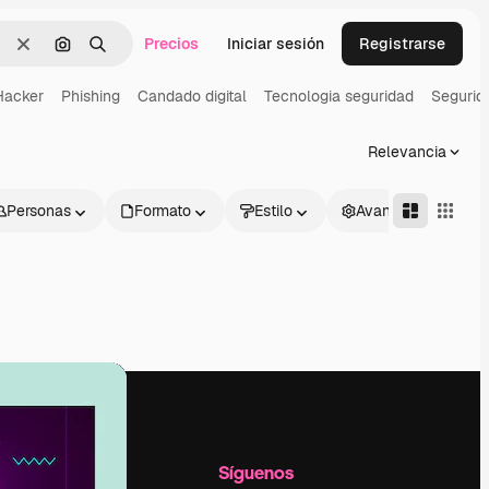
Precios
Iniciar sesión
Registrarse
Borrar
Buscar por imagen
Buscar
Hacker
Phishing
Candado digital
Tecnologia seguridad
Segurid
Relevancia
Personas
Formato
Estilo
Avanzado
l
Empresa
Síguenos