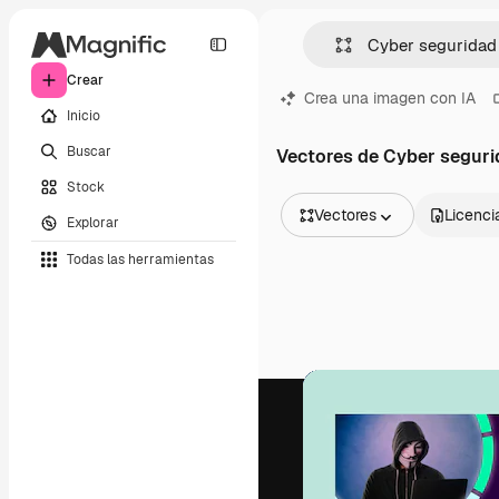
Crear
Crea una imagen con IA
Inicio
Buscar
Vectores de Cyber seguri
Stock
Vectores
Licenci
Explorar
Todas las imágenes
Todas las herramientas
Vectores
Ilustraciones
Fotos
PSD
Plantillas
Mockups
Vídeos
Clips de vídeo
Motion graphics
Plantillas de vídeos
Iconos
Modelos 3D
Fuentes