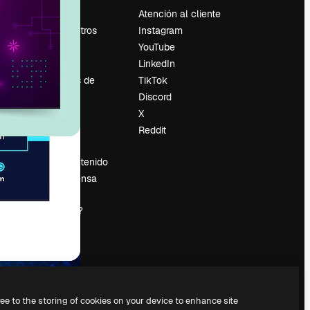
Precios
Atención al cliente
Sobre nosotros
Instagram
Reviews
YouTube
Empleo
LinkedIn
Tendencias de
TikTok
búsqueda
Discord
Blog
X
es
Eventos
Reddit
Slidesgo
Vender contenido
Sala de prensa
¿Buscas
magnific.ai?
ree to the storing of cookies on your device to enhance site