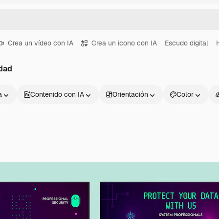
Crea un vídeo con IA
Crea un icono con IA
Escudo digital
dad
a
Contenido con IA
Orientación
Color
Productos
Información úti