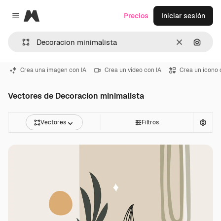
Magnific
Precios
Iniciar sesión
Close menu
Borrar
Buscar
Crea una imagen con IA
Crea un vídeo con IA
Crea un icono 
Vectores de Decoracion minimalista
Vectores
Filtros