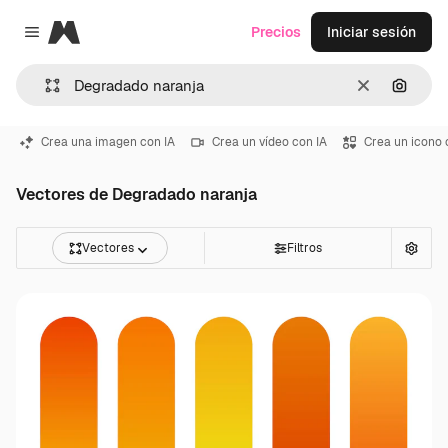
Magnific
Precios
Iniciar sesión
Close menu
Borrar
Buscar
Crea una imagen con IA
Crea un vídeo con IA
Crea un icono 
Vectores de Degradado naranja
Vectores
Filtros