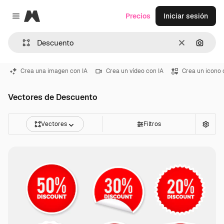
Magnific
Precios
Iniciar sesión
Close menu
Borrar
Buscar
Crea una imagen con IA
Crea un vídeo con IA
Crea un icono 
Vectores de Descuento
Vectores
Filtros