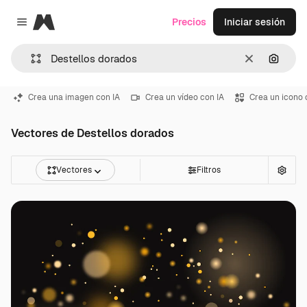
Magnific
Precios
Iniciar sesión
Close menu
Borrar
Buscar
Crea una imagen con IA
Crea un vídeo con IA
Crea un icono 
Vectores de Destellos dorados
Vectores
Filtros