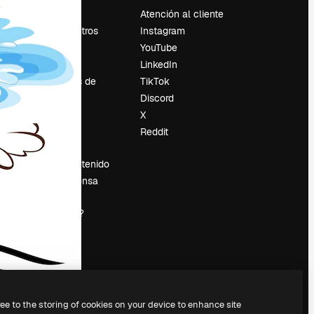
Precios
Atención al cliente
Sobre nosotros
Instagram
Reviews
YouTube
Empleo
LinkedIn
Tendencias de
TikTok
búsqueda
Discord
Blog
X
es
Eventos
Reddit
Slidesgo
Vender contenido
Sala de prensa
¿Buscas
magnific.ai?
ree to the storing of cookies on your device to enhance site