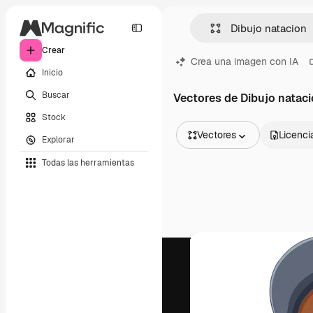
Crear
Crea una imagen con IA
Inicio
Buscar
Vectores de Dibujo natac
Stock
Vectores
Licenci
Explorar
Todas las imágenes
Todas las herramientas
Vectores
Ilustraciones
Fotos
PSD
Plantillas
Mockups
Vídeos
Clips de vídeo
Motion graphics
Plantillas de vídeos
Iconos
Modelos 3D
Fuentes