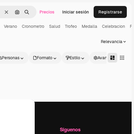
Precios
Iniciar sesión
Registrarse
Borrar
Buscar por imagen
Buscar
Verano
Cronometro
Salud
Trofeo
Medalla
Celebracion
Fl
Relevancia
Personas
Formato
Estilo
Avanzado
l
Empresa
Síguenos