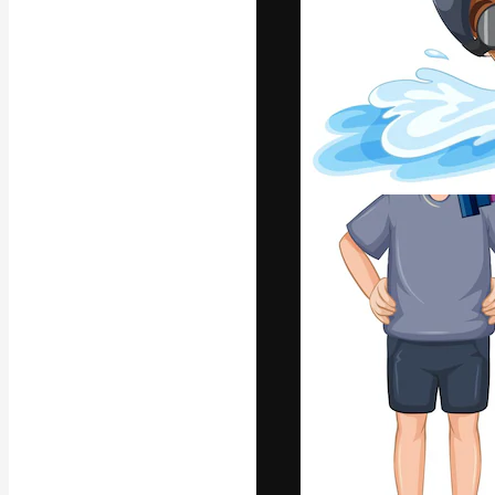
La plataforma cr
trabajo. Más de
entre creativos
estudios.
Español
Copyright © 2010