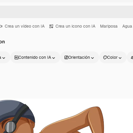
Crea un vídeo con IA
Crea un icono con IA
Mariposa
Agua
ion
a
Contenido con IA
Orientación
Color
Productos
Información úti