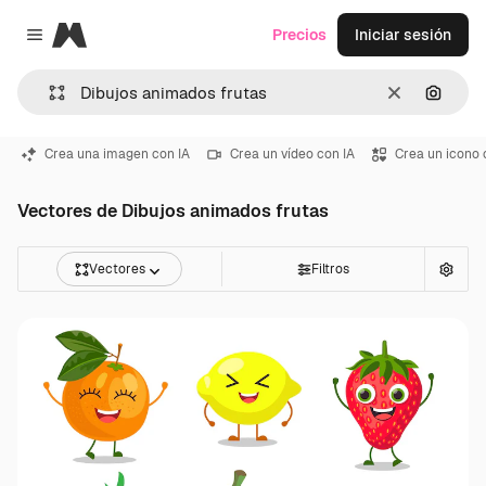
Magnific
Precios
Iniciar sesión
Close menu
Borrar
Buscar
Crea una imagen con IA
Crea un vídeo con IA
Crea un icono 
Vectores de Dibujos animados frutas
Vectores
Filtros