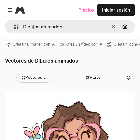
Magnific
Precios
Iniciar sesión
Close menu
Borrar
Buscar
Crea una imagen con IA
Crea un vídeo con IA
Crea un icono 
Vectores de Dibujos animados
Vectores
Filtros