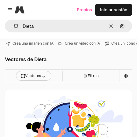
Magnific
Precios
Iniciar sesión
Close menu
Borrar
Buscar
Crea una imagen con IA
Crea un vídeo con IA
Crea un icono 
Vectores de Dieta
Vectores
Filtros