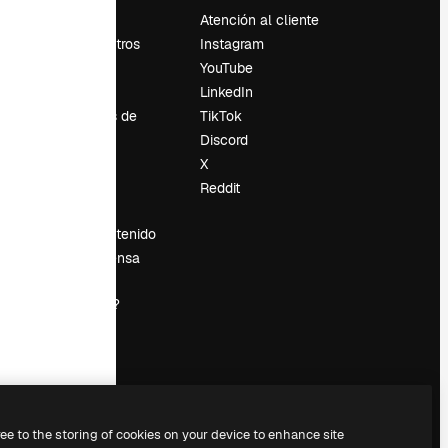
Precios
Atención al cliente
Sobre nosotros
Instagram
Reviews
YouTube
Empleo
LinkedIn
Tendencias de
TikTok
búsqueda
Discord
Blog
X
es
Eventos
Reddit
Slidesgo
Vender contenido
Sala de prensa
¿Buscas
magnific.ai?
ree to the storing of cookies on your device to enhance site