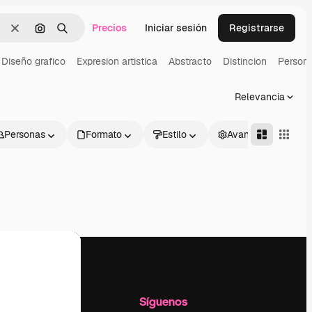
Precios
Iniciar sesión
Registrarse
Borrar
Buscar por imagen
Buscar
Diseño grafico
Expresion artistica
Abstracto
Distincion
Persona
Relevancia
Personas
Formato
Estilo
Avanzado
l
Empresa
Síguenos