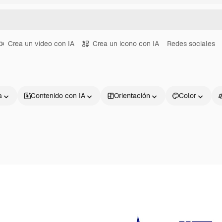
Crea un vídeo con IA
Crea un icono con IA
Redes sociales
a
Contenido con IA
Orientación
Color
Productos
Información úti