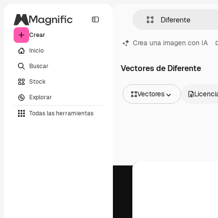
Crear
Crea una imagen con IA
Inicio
Buscar
Vectores de Diferente
Stock
Vectores
Licenci
Explorar
Todas las imágenes
Todas las herramientas
Vectores
Ilustraciones
Fotos
PSD
Plantillas
Mockups
Vídeos
Clips de vídeo
Motion graphics
Plantillas de vídeos
Iconos
Modelos 3D
Fuentes