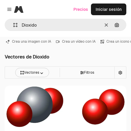
Magnific
Precios
Iniciar sesión
Close menu
Borrar
Buscar
Crea una imagen con IA
Crea un vídeo con IA
Crea un icono 
Vectores de Dioxido
Vectores
Filtros