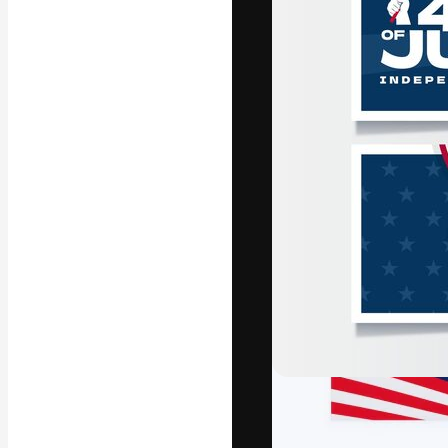
La plataforma cr
trabajo. Más de
entre creativos
estudios.
Español
Copyright © 2010