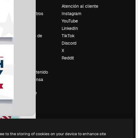
Precios
Atención al cliente
Sobre nosotros
Instagram
Reviews
YouTube
Empleo
LinkedIn
Tendencias de
TikTok
búsqueda
Discord
Blog
X
es
Eventos
Reddit
Slidesgo
Vender contenido
Sala de prensa
¿Buscas
magnific.ai?
ree to the storing of cookies on your device to enhance site