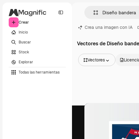
Crear
Crea una imagen con IA
Inicio
Buscar
Vectores de Diseño bande
Stock
Vectores
Licenci
Explorar
Todas las imágenes
Todas las herramientas
Vectores
Ilustraciones
Fotos
PSD
Plantillas
Mockups
Vídeos
Clips de vídeo
Motion graphics
Plantillas de vídeos
Iconos
Modelos 3D
Fuentes