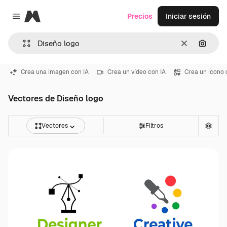
Magnific
Precios
Iniciar sesión
Close menu
Borrar
Buscar
Crea una imagen con IA
Crea un vídeo con IA
Crea un icono 
Vectores de Diseño logo
Vectores
Filtros