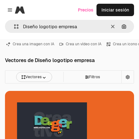
Magnific
Precios
Iniciar sesión
Close menu
Borrar
Buscar
Crea una imagen con IA
Crea un vídeo con IA
Crea un icono 
Vectores de Diseño logotipo empresa
Vectores
Filtros