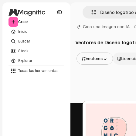
Crear
Crea una imagen con IA
Inicio
Buscar
Vectores de Diseño logot
Stock
Vectores
Licenci
Explorar
Todas las imágenes
Todas las herramientas
Vectores
Ilustraciones
Fotos
PSD
Plantillas
Mockups
Vídeos
Clips de vídeo
Motion graphics
Plantillas de vídeos
Iconos
Modelos 3D
Fuentes