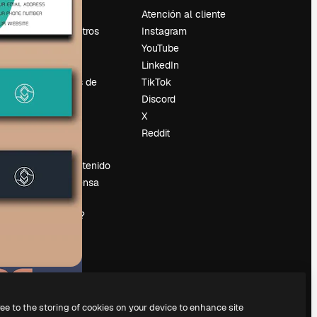
Precios
Atención al cliente
Sobre nosotros
Instagram
Reviews
YouTube
Empleo
LinkedIn
Tendencias de
TikTok
búsqueda
Discord
Blog
X
es
Eventos
Reddit
Slidesgo
Vender contenido
Sala de prensa
¿Buscas
magnific.ai?
ree to the storing of cookies on your device to enhance site