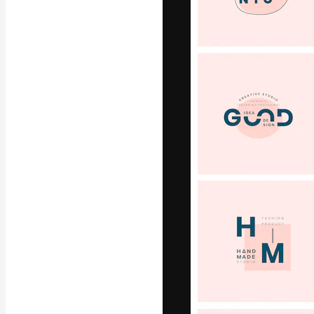
La plataforma cr
trabajo. Más de
entre creativos
estudios.
Español
Copyright © 2010