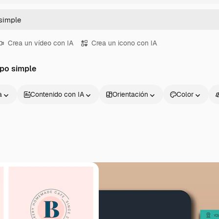
Crea un vídeo con IA
Crea un icono con IA
ipo simple
a
Contenido con IA
Orientación
Color
Productos
Información úti