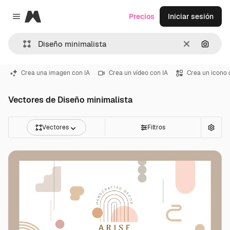
Magnific
Precios
Iniciar sesión
Close menu
Borrar
Buscar
Crea una imagen con IA
Crea un vídeo con IA
Crea un icono 
Vectores de Diseño minimalista
Vectores
Filtros