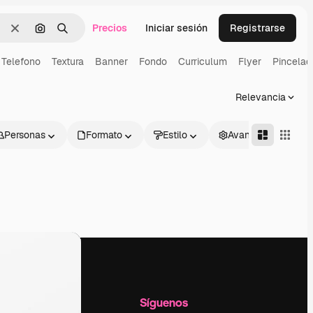
Precios
Iniciar sesión
Registrarse
Borrar
Buscar por imagen
Buscar
Telefono
Textura
Banner
Fondo
Curriculum
Flyer
Pincelad
Relevancia
Personas
Formato
Estilo
Avanzado
l
Empresa
Síguenos