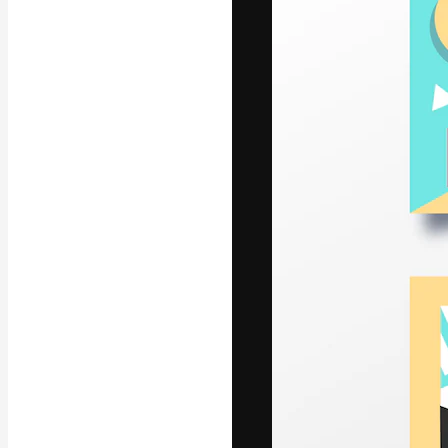
La plataforma cr
trabajo. Más de
entre creativos
estudios.
Español
Copyright © 2010