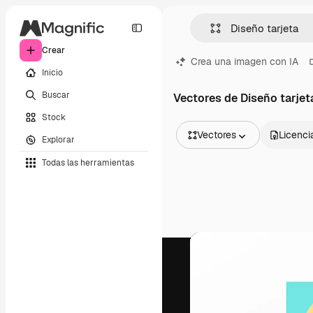
Crear
Crea una imagen con IA
Inicio
Buscar
Vectores de Diseño tarjet
Stock
Vectores
Licenci
Explorar
Todas las imágenes
Todas las herramientas
Vectores
Ilustraciones
Fotos
PSD
Plantillas
Mockups
Vídeos
Clips de vídeo
Motion graphics
Plantillas de vídeos
Iconos
Modelos 3D
Fuentes