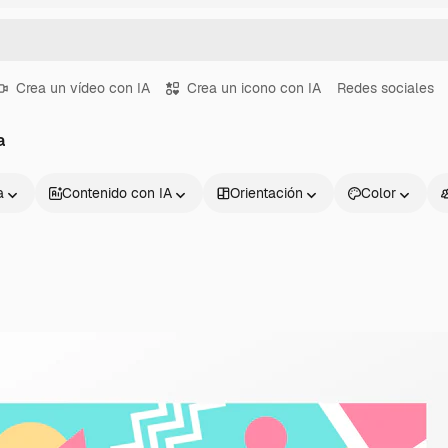
Crea un vídeo con IA
Crea un icono con IA
Redes sociales
a
a
Contenido con IA
Orientación
Color
Productos
Información úti