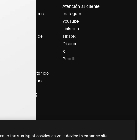
Precios
Atención al cliente
Sobre nosotros
Instagram
Reviews
YouTube
Empleo
LinkedIn
Tendencias de
TikTok
búsqueda
Discord
Blog
X
es
Eventos
Reddit
Slidesgo
Vender contenido
Sala de prensa
¿Buscas
magnific.ai?
ree to the storing of cookies on your device to enhance site